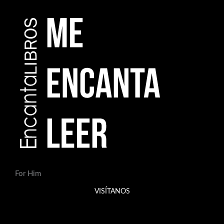
For Him
VISÍTANOS