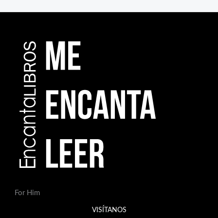
For Him
VISÍTANOS