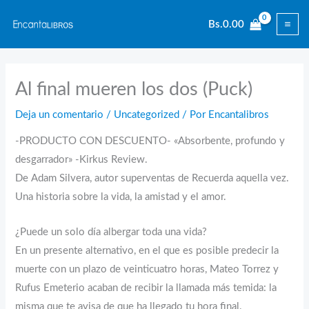
Ir
Bs.
0.00
al
contenido
Al final mueren los dos (Puck)
Deja un comentario
/
Uncategorized
/ Por
Encantalibros
-PRODUCTO CON DESCUENTO- «Absorbente, profundo y
desgarrador» -Kirkus Review.
De Adam Silvera, autor superventas de Recuerda aquella vez.
Una historia sobre la vida, la amistad y el amor.
¿Puede un solo día albergar toda una vida?
En un presente alternativo, en el que es posible predecir la
muerte con un plazo de veinticuatro horas, Mateo Torrez y
Rufus Emeterio acaban de recibir la llamada más temida: la
misma que te avisa de que ha llegado tu hora final.