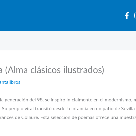
(Alma clásicos ilustrados)
antalibros
a generación del 98, se inspiró inicialmente en el modernismo,
 Su periplo vital transitó desde la infancia en un patio de Sevi
o francés de Colliure. Esta selección de poemas ofrece una muestra