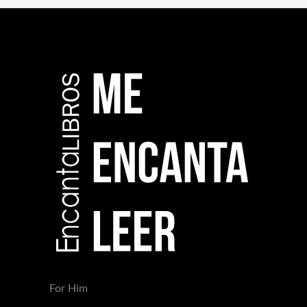
For Him