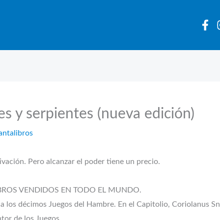
es y serpientes (nueva edición)
antalibros
ivación. Pero alcanzar el poder tiene un precio.
IBROS VENDIDOS EN TODO EL MUNDO.
a los décimos Juegos del Hambre. En el Capitolio, Coriolanus S
tor de los Juegos.