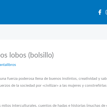
s lobos (bolsillo)
antalibros
una fuerza poderosa llena de buenos instintos, creatividad y sabi
erzos de la sociedad por «civilizar» a las mujeres y constreñirla
os mitos interculturales, cuentos de hadas e historias (muchas de e