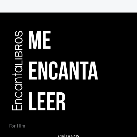
For Him