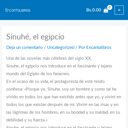
Ir
Bs.
0.00
al
contenido
Sinuhé, el egipcio
Deja un comentario
/
Uncategorized
/ Por
Encantalibros
Una de las novelas más célebres del siglo XX.
Sinuhe, el egipcio nos introduce en el fascinante y lejano
mundo del Egipto de los faraones.
En el ocaso de su vida, el protagonista de este relato
confiesa: «Porque yo, Sinuhe, soy un hombre y como tal he
vivido en todos los que han existido antes que yo, y viviré en
todos los que existan después de mí. Viviré en las risas y en
las lágrimas de los hombres, en su bondad y su maldad, en su
debilidad y su fuerza.»
Sinuhe, el egipcio nos introduce en el fascinante y lejano