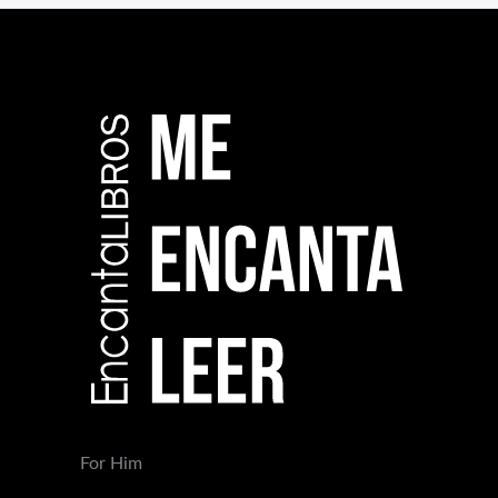
For Him