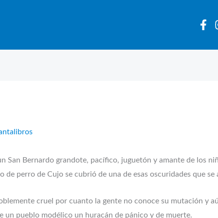
antalibros
un San Bernardo grandote, pacífico, juguetón y amante de los ni
rebro de perro de Cujo se cubrió de una de esas oscuridades que se
doblemente cruel por cuanto la gente no conoce su mutación y aú
e un pueblo modélico un huracán de pánico y de muerte.