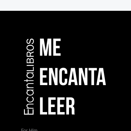
For Him