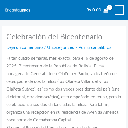
Ir
Bs.
0.00
al
contenido
Celebración del Bicentenario
Deja un comentario
/
Uncategorized
/ Por
Encantalibros
Faltan cuatro semanas, mes exacto, para el 6 de agosto de
2025, Bicentenario de la República de Bolivia. El casi
nonagenario General Irineo Olañeta y Pardo, vallealteño de
cepa, padre de dos familias (los Olañeta Villarroel y los
Olañeta Suárez), así como dos veces presidente del país (una
dictatorial, otra democrática), está empeñado en reunir, para la
celebración, a sus dos distanciadas familias. Para tal fin,
organiza una recepción en su residencia de Avenida América,
zona norte de Cochabamba Capital.
El general lleva vida bifurcada en contradicciones