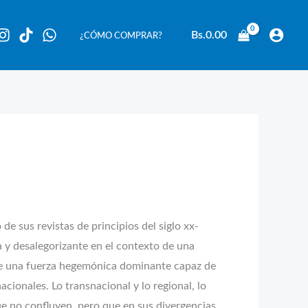
Bs.
0.00
¿CÓMO COMPRAR?
de sus revistas de principios del siglo xx-
va y desalegorizante en el contexto de una
 de una fuerza hegemónica dominante capaz de
cionales. Lo transnacional y lo regional, lo
ue no confluyen, pero que en sus divergencias