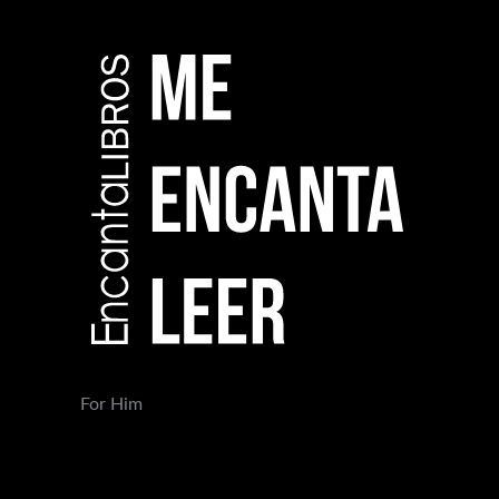
For Him