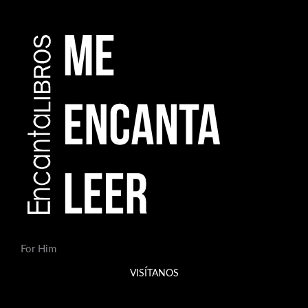
For Him
VISÍTANOS