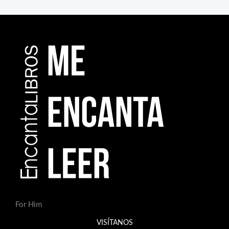
For Him
VISÍTANOS