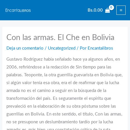
Ir
Bs.
0.00
al
contenido
Con las armas. El Che en Bolivia
Deja un comentario
/
Uncategorized
/ Por
Encantalibros
Gustavo Rodríguez había señalado hace ya algunos años, en
2006, refiriéndose a la redacción de Sin tiempo para las
palabras. Teoponte, la otra guerrilla guevarista en Bolivia que,
si algún valor tenía esa obra, era el de reafirmar que la lucha
armada no es el camino a seguir en la búsqueda de la
transformación del país. Es seguramente el espíritu que
prevaleció en la elaboración de su obra póstuma sobre las
guerrillas en Bolivia. En este sentido, el título, Con las armas,
no se presupone un deslumbramiento tardío por la lucha
armada; es, más bien, una constatación crítica de la ruta