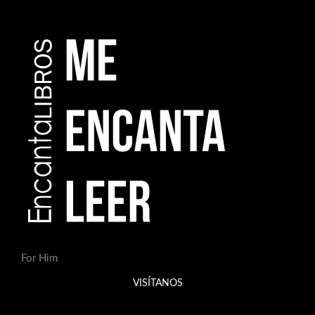
For Him
VISÍTANOS