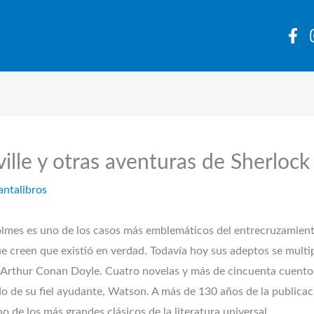
ville y otras aventuras de Sherloc
antalibros
 uno de los casos más emblemáticos del entrecruzamiento ent
ue creen que existió en verdad. Todavía hoy sus adeptos se multi
cés Arthur Conan Doyle. Cuatro novelas y más de cincuenta cuento
 de su fiel ayudante, Watson. A más de 130 años de la publicaci
no de los más grandes clásicos de la literatura universal.