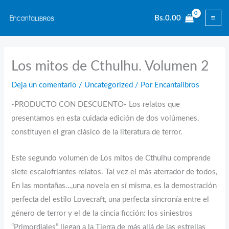
Ir
Bs.
0.00
al
contenido
Los mitos de Cthulhu. Volumen 2
Deja un comentario
/
Uncategorized
/ Por
Encantalibros
-PRODUCTO CON DESCUENTO- Los relatos que
presentamos en esta cuidada edición de dos volúmenes,
constituyen el gran clásico de la literatura de terror.
Este segundo volumen de Los mitos de Cthulhu comprende
siete escalofriantes relatos. Tal vez el más aterrador de todos,
En las montañas…,una novela en sí misma, es la demostración
perfecta del estilo Lovecraft, una perfecta sincronía entre el
género de terror y el de la cincia ficción: los siniestros
“Primordiales” llegan a la Tierra de más allá de las estrellas