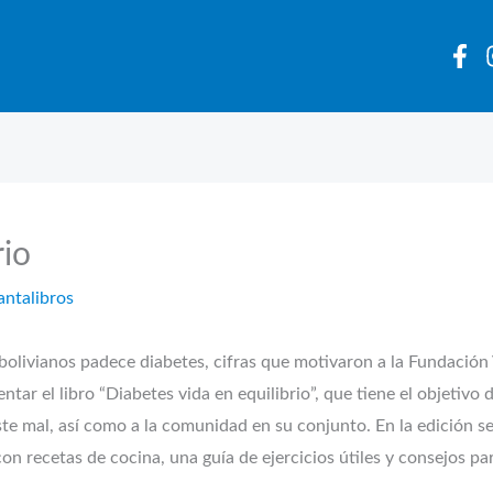
rio
antalibros
z bolivianos padece diabetes, cifras que motivaron a la Fundaci
tar el libro “Diabetes vida en equilibrio”, que tiene el objetivo 
e mal, así como a la comunidad en su conjunto. En la edición se 
con recetas de cocina, una guía de ejercicios útiles y consejos pa