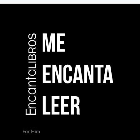
For Him