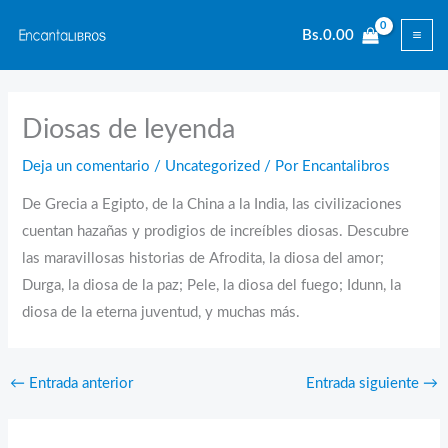
Ir
Bs.
0.00
al
contenido
Diosas de leyenda
Deja un comentario
/
Uncategorized
/ Por
Encantalibros
De Grecia a Egipto, de la China a la India, las civilizaciones
cuentan hazañas y prodigios de increíbles diosas. Descubre
las maravillosas historias de Afrodita, la diosa del amor;
Durga, la diosa de la paz; Pele, la diosa del fuego; Idunn, la
diosa de la eterna juventud, y muchas más.
←
Entrada anterior
Entrada siguiente
→