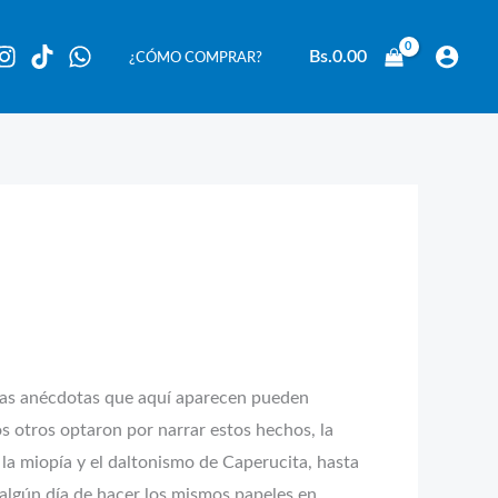
Bs.
0.00
¿CÓMO COMPRAR?
e las anécdotas que aquí aparecen pueden
os otros optaron por narrar estos hechos, la
 la miopía y el daltonismo de Caperucita, hasta
r algún día de hacer los mismos papeles en