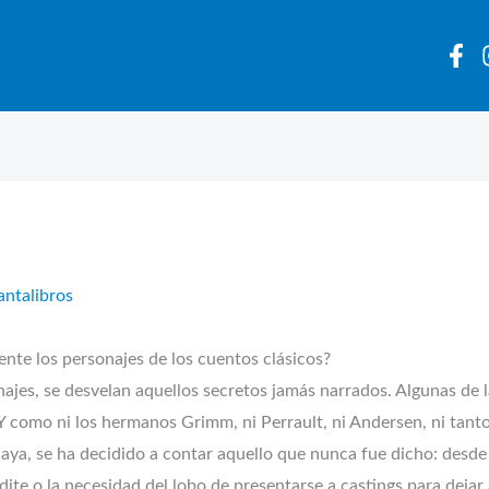
antalibros
nte los personajes de los cuentos clásicos?
najes, se desvelan aquellos secretos jamás narrados. Algunas d
 Y como ni los hermanos Grimm, ni Perrault, ni Andersen, ni tant
haya, se ha decidido a contar aquello que nunca fue dicho: desde
ndite o la necesidad del lobo de presentarse a castings para deja