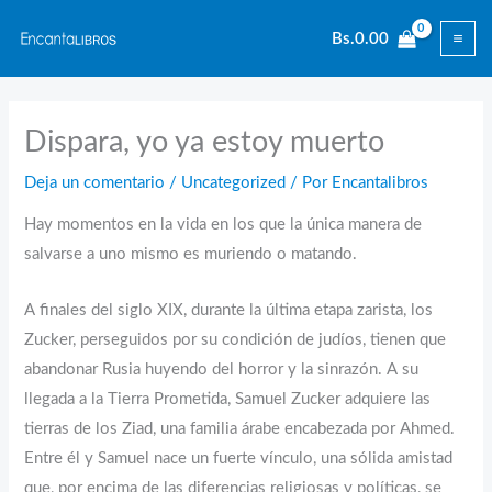
Ir
Bs.
0.00
al
contenido
Dispara, yo ya estoy muerto
Deja un comentario
/
Uncategorized
/ Por
Encantalibros
Hay momentos en la vida en los que la única manera de
salvarse a uno mismo es muriendo o matando.
A finales del siglo XIX, durante la última etapa zarista, los
Zucker, perseguidos por su condición de judíos, tienen que
abandonar Rusia huyendo del horror y la sinrazón. A su
llegada a la Tierra Prometida, Samuel Zucker adquiere las
tierras de los Ziad, una familia árabe encabezada por Ahmed.
Entre él y Samuel nace un fuerte vínculo, una sólida amistad
que, por encima de las diferencias religiosas y políticas, se