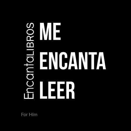
For Him