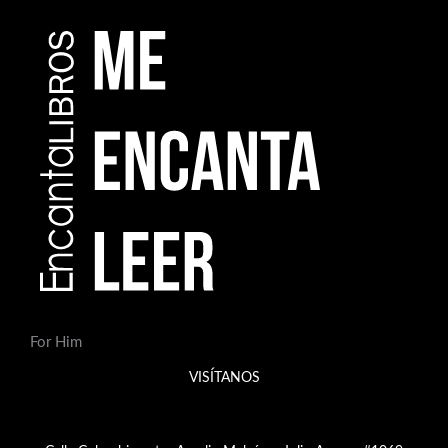
For Him
VISÍTANOS