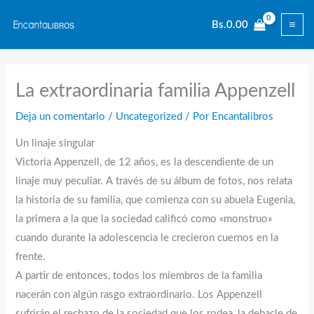
Ir
Bs.
0.00
al
contenido
La extraordinaria familia Appenzell
Deja un comentario
/
Uncategorized
/ Por
Encantalibros
Un linaje singular
Victoria Appenzell, de 12 años, es la descendiente de un
linaje muy peculiar. A través de su álbum de fotos, nos relata
la historia de su familia, que comienza con su abuela Eugenia,
la primera a la que la sociedad calificó como «monstruo»
cuando durante la adolescencia le crecieron cuernos en la
frente.
A partir de entonces, todos los miembros de la familia
nacerán con algún rasgo extraordinario. Los Appenzell
sufrirán el rechazo de la sociedad que los rodea, la debacle de