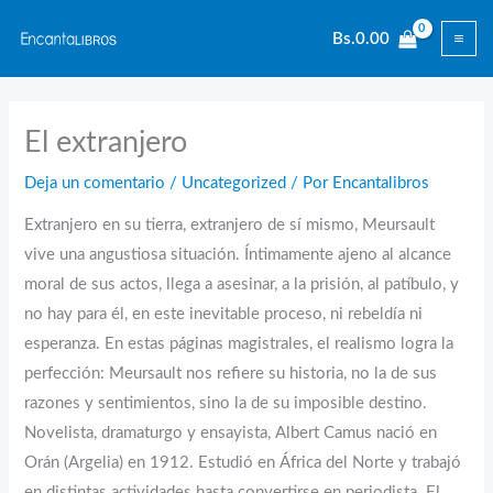
Ir
Bs.
0.00
al
contenido
El extranjero
Deja un comentario
/
Uncategorized
/ Por
Encantalibros
Extranjero en su tierra, extranjero de sí mismo, Meursault
vive una angustiosa situación. Íntimamente ajeno al alcance
moral de sus actos, llega a asesinar, a la prisión, al patíbulo, y
no hay para él, en este inevitable proceso, ni rebeldía ni
esperanza. En estas páginas magistrales, el realismo logra la
perfección: Meursault nos refiere su historia, no la de sus
razones y sentimientos, sino la de su imposible destino.
Novelista, dramaturgo y ensayista, Albert Camus nació en
Orán (Argelia) en 1912. Estudió en África del Norte y trabajó
en distintas actividades hasta convertirse en periodista. El