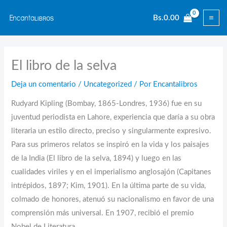
Ir
Bs.
0.00
al
contenido
El libro de la selva
Deja un comentario
/
Uncategorized
/ Por
Encantalibros
Rudyard Kipling (Bombay, 1865-Londres, 1936) fue en su
juventud periodista en Lahore, experiencia que daría a su obra
literaria un estilo directo, preciso y singularmente expresivo.
Para sus primeros relatos se inspiró en la vida y los paisajes
de la India (El libro de la selva, 1894) y luego en las
cualidades viriles y en el imperialismo anglosajón (Capitanes
intrépidos, 1897; Kim, 1901). En la última parte de su vida,
colmado de honores, atenuó su nacionalismo en favor de una
comprensión más universal. En 1907, recibió el premio
Nobel de Literatura.