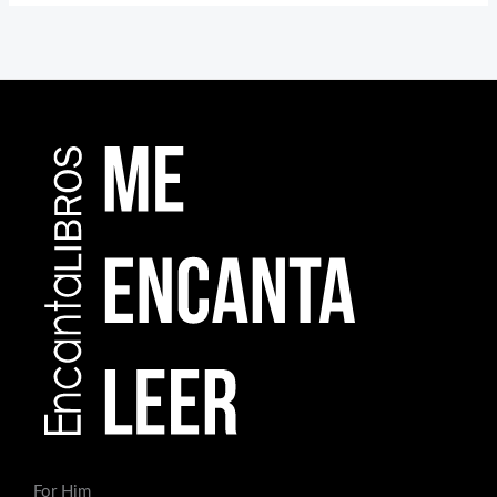
For Him