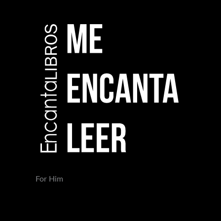
For Him