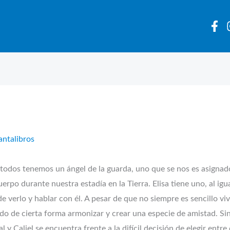
antalibros
 tenemos un ángel de la guarda, uno que se nos es asignado 
erpo durante nuestra estadía en la Tierra. Elisa tiene uno, al ig
erlo y hablar con él. A pesar de que no siempre es sencillo vivi
ado de cierta forma armonizar y crear una especie de amistad. S
y Caliel se encuentra frente a la difícil decisión de elegir entr