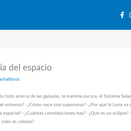
ia del espacio
antalibros
todo acerca de las galaxias, la materia oscura, el Sistema Solar,
el universo? -¿Cómo nace una supernova? -¿Por qué la Luna v
ta espacial? -¿Cuántas constelaciones hay? -¿Qué es un eclipse? 
 cielo es celeste?