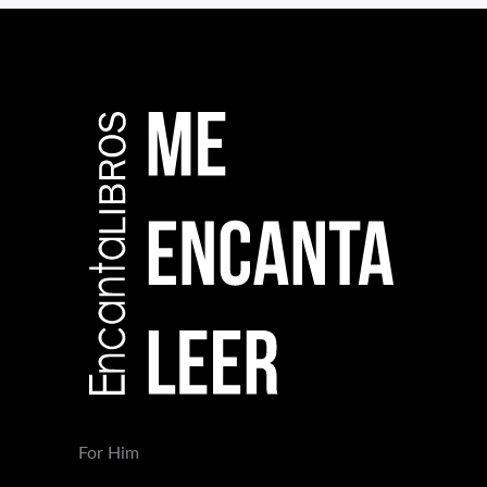
For Him