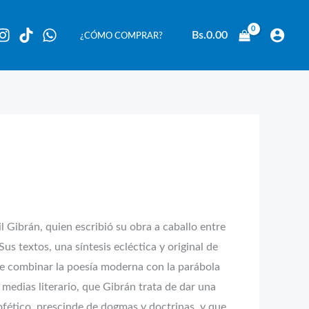
Bs.
0.00
¿CÓMO COMPRAR?
l Gibrán, quien escribió su obra a caballo entre
us textos, una síntesis ecléctica y original de
de combinar la poesía moderna con la parábola
 medias literario, que Gibrán trata de dar una
ofético, prescinde de dogmas y doctrinas, y que