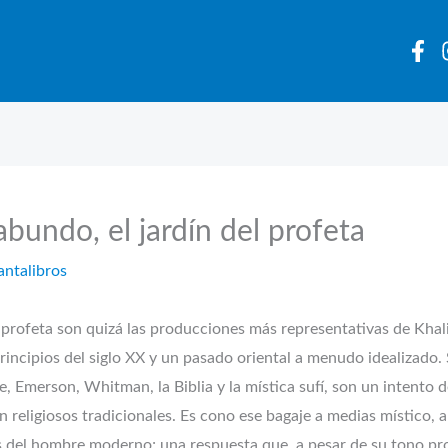
gabundo, el jardín del profeta
antalibros
el profeta son quizá las producciones más representativas de Khali
rincipios del siglo XX y un pasado oriental a menudo idealizado. S
 Emerson, Whitman, la Biblia y la mística sufí, son un intento 
 religiosos tradicionales. Es cono ese bagaje a medias místico, a
es del hombre moderno; una respuesta que, a pesar de su tono pr