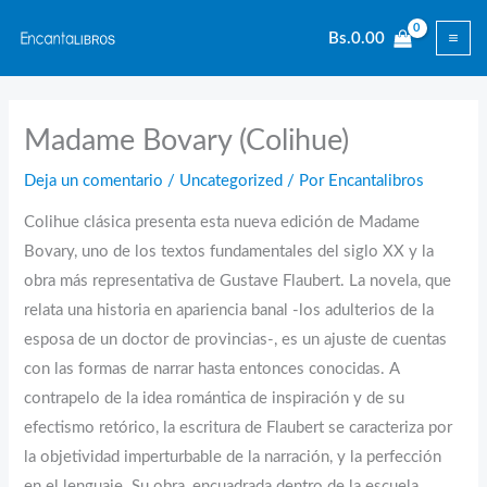
Ir
Bs.
0.00
al
contenido
Madame Bovary (Colihue)
Deja un comentario
/
Uncategorized
/ Por
Encantalibros
Colihue clásica presenta esta nueva edición de Madame
Bovary, uno de los textos fundamentales del siglo XX y la
obra más representativa de Gustave Flaubert. La novela, que
relata una historia en apariencia banal -los adulterios de la
esposa de un doctor de provincias-, es un ajuste de cuentas
con las formas de narrar hasta entonces conocidas. A
contrapelo de la idea romántica de inspiración y de su
efectismo retórico, la escritura de Flaubert se caracteriza por
la objetividad imperturbable de la narración, y la perfección
en el lenguaje. Su obra, encuadrada dentro de la escuela