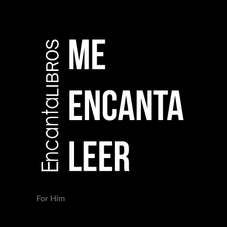
For Him