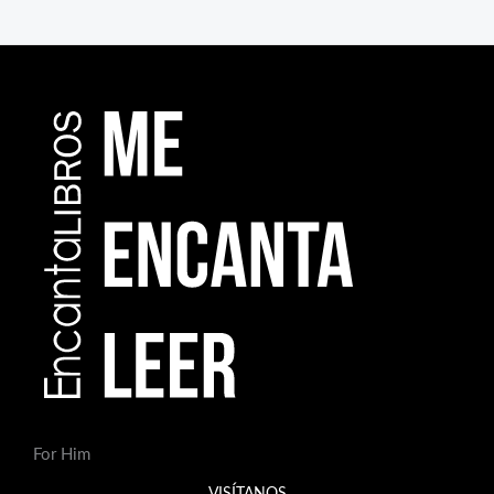
For Him