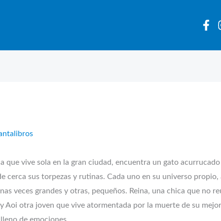
antalibros
a que vive sola en la gran ciudad, encuentra un gato acurrucado en
 de cerca sus torpezas y rutinas. Cada uno en su universo propio
nas veces grandes y otras, pequeños. Reina, una chica que no reú
, y Aoi otra joven que vive atormentada por la muerte de su mej
 lleno de emociones.