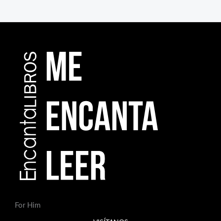
For Him