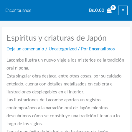
Ir
Bs.
0.00
al
contenido
Espíritus y criaturas de Japón
Deja un comentario
/
Uncategorized
/ Por
Encantalibros
Lacombe ilustra un nuevo viaje a los misterios de la tradición
oral nipona.
Esta singular obra destaca, entre otras cosas, por su cuidado
entelado, cuenta con detalles metalizados en cubierta e
ilustraciones desplegables en el interior.
Las ilustraciones de Lacombe aportan un registro
contemporáneo a la narración oral de Japón mientras
descubrimos cómo se constituye una tradición literaria a lo
largo de los siglos.
Tras el gran éxito de Historias de fantasmas de Japón,