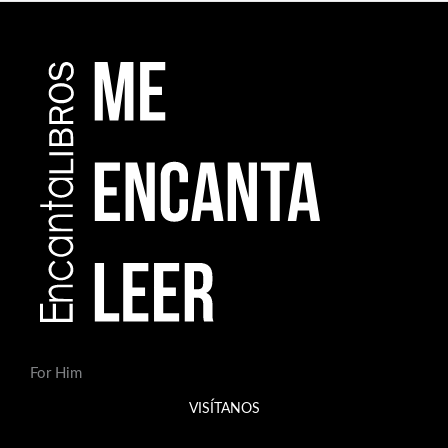
For Him
VISÍTANOS