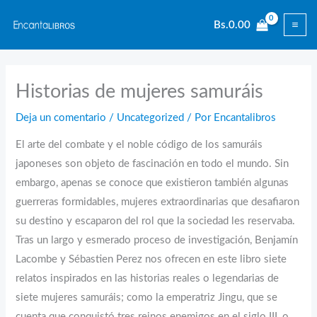
Ir
Bs.
0.00
al
contenido
Historias de mujeres samuráis
Deja un comentario
/
Uncategorized
/ Por
Encantalibros
El arte del combate y el noble código de los samuráis
japoneses son objeto de fascinación en todo el mundo. Sin
embargo, apenas se conoce que existieron también algunas
guerreras formidables, mujeres extraordinarias que desafiaron
su destino y escaparon del rol que la sociedad les reservaba.
Tras un largo y esmerado proceso de investigación, Benjamín
Lacombe y Sébastien Perez nos ofrecen en este libro siete
relatos inspirados en las historias reales o legendarias de
siete mujeres samuráis; como la emperatriz Jingu, que se
cuenta que conquistó tres reinos enemigos en el siglo III, o