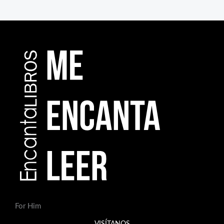
For Him