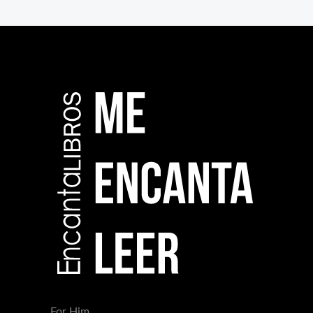
For Him