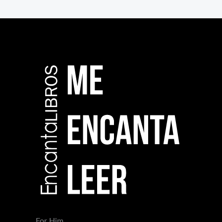
For Him