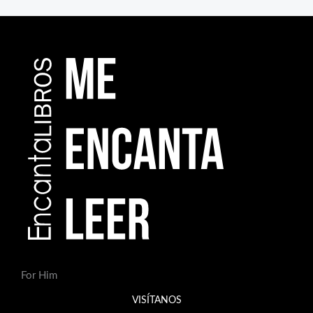
For Him
VISÍTANOS