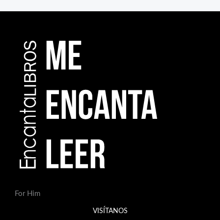
For Him
VISÍTANOS