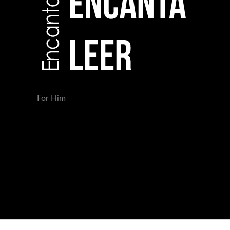
For Him