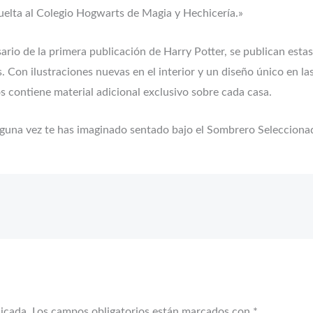
 vuelta al Colegio Hogwarts de Magia y Hechicería.»
sario de la primera publicación de Harry Potter, se publican esta
 Con ilustraciones nuevas en el interior y un diseño único en las
 contiene material adicional exclusivo sobre cada casa.
alguna vez te has imaginado sentado bajo el Sombrero Seleccion
licada.
Los campos obligatorios están marcados con
*