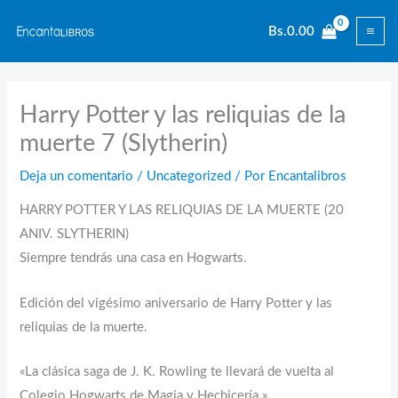
Ir
Bs.
0.00
al
contenido
Harry Potter y las reliquias de la
muerte 7 (Slytherin)
Deja un comentario
/
Uncategorized
/ Por
Encantalibros
HARRY POTTER Y LAS RELIQUIAS DE LA MUERTE (20
ANIV. SLYTHERIN)
Siempre tendrás una casa en Hogwarts.
Edición del vigésimo aniversario de Harry Potter y las
reliquias de la muerte.
«La clásica saga de J. K. Rowling te llevará de vuelta al
Colegio Hogwarts de Magia y Hechicería.»