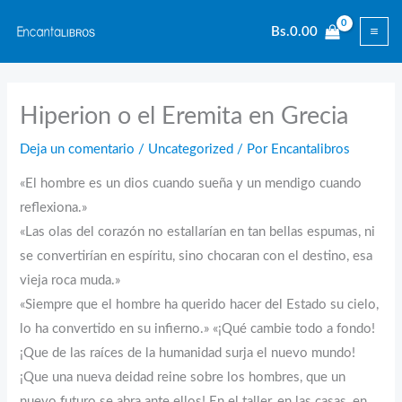
Ir
Bs.
0.00
al
contenido
Hiperion o el Eremita en Grecia
Deja un comentario
/
Uncategorized
/ Por
Encantalibros
«El hombre es un dios cuando sueña y un mendigo cuando
reflexiona.»
«Las olas del corazón no estallarían en tan bellas espumas, ni
se convertirían en espíritu, sino chocaran con el destino, esa
vieja roca muda.»
«Siempre que el hombre ha querido hacer del Estado su cielo,
lo ha convertido en su infierno.» «¡Qué cambie todo a fondo!
¡Que de las raíces de la humanidad surja el nuevo mundo!
¡Que una nueva deidad reine sobre los hombres, que un
nuevo futuro se abra ante ellos! En el taller, en las casas, en