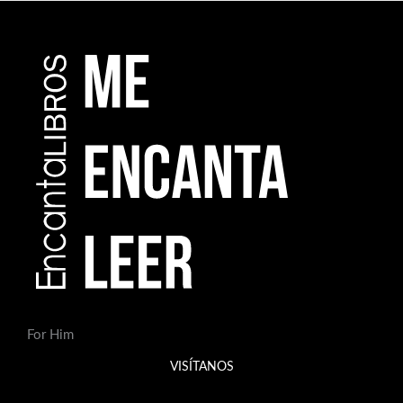
For Him
VISÍTANOS