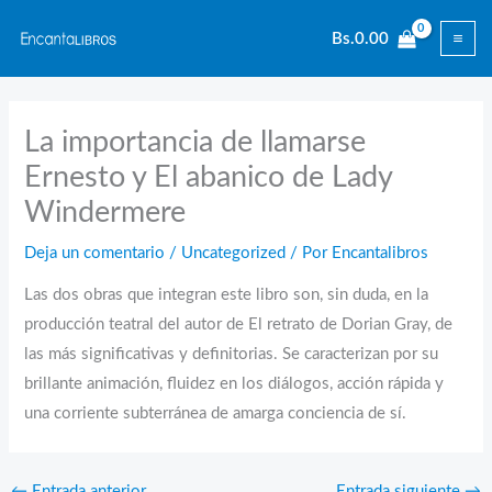
Ir
Bs.
0.00
al
contenido
La importancia de llamarse
Ernesto y El abanico de Lady
Windermere
Deja un comentario
/
Uncategorized
/ Por
Encantalibros
Las dos obras que integran este libro son, sin duda, en la
producción teatral del autor de El retrato de Dorian Gray, de
las más significativas y definitorias. Se caracterizan por su
brillante animación, fluidez en los diálogos, acción rápida y
una corriente subterránea de amarga conciencia de sí.
←
Entrada anterior
Entrada siguiente
→