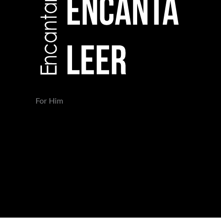
For Him