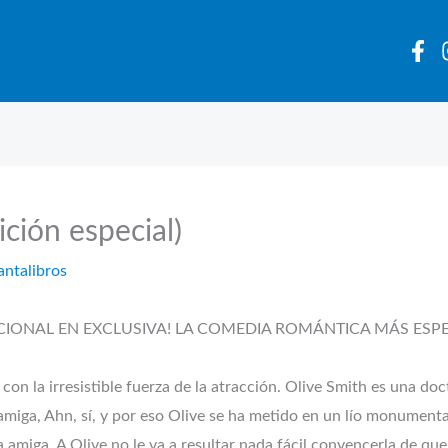
ición especial)
antalibros
DICIONAL EN EXCLUSIVA! LA COMEDIA ROMÁNTICA MÁS ES
 con la irresistible fuerza de la atracción. Olive Smith es una d
miga, Ahn, sí, y por eso Olive se ha metido en un lío monumental
amiga. A Olive no le va a resultar nada fácil convencerla de que