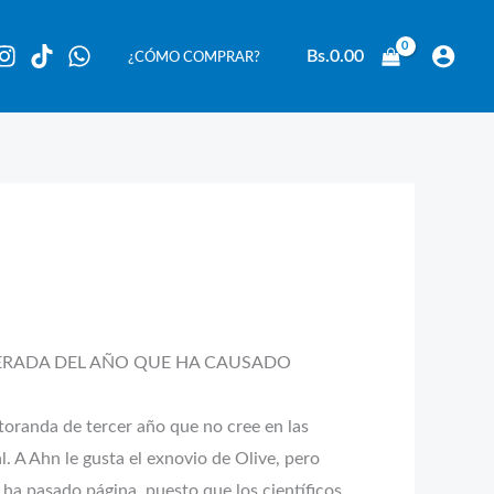
Bs.
0.00
¿CÓMO COMPRAR?
PERADA DEL AÑO QUE HA CAUSADO
octoranda de tercer año que no cree en las
. A Ahn le gusta el exnovio de Olive, pero
 ha pasado página, puesto que los científicos