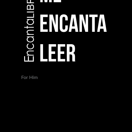
For Him