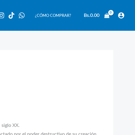
Bs.
0.00
¿CÓMO COMPRAR?
 siglo XX.
ctado por el poder destructivo de su creación,