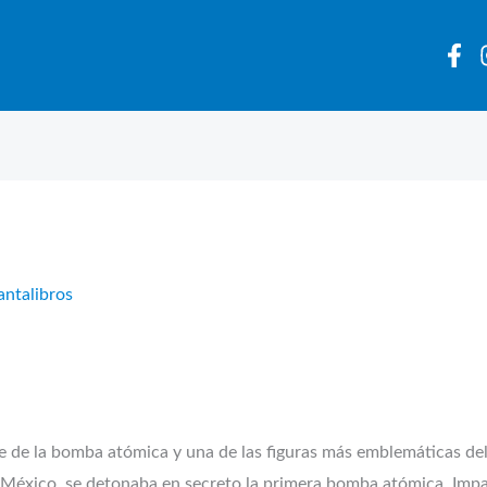
antalibros
re de la bomba atómica y una de las figuras más emblemáticas del
o México, se detonaba en secreto la primera bomba atómica. Impa