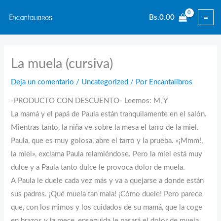
Ir
Bs.
0.00
al
contenido
La muela (cursiva)
Deja un comentario
/
Uncategorized
/ Por
Encantalibros
-PRODUCTO CON DESCUENTO- Leemos: M, Y
La mamá y el papá de Paula están tranquilamente en el salón.
Mientras tanto, la niña ve sobre la mesa el tarro de la miel.
Paula, que es muy golosa, abre el tarro y la prueba. «¡Mmm!,
la miel», exclama Paula relamiéndose. Pero la miel está muy
dulce y a Paula tanto dulce le provoca dolor de muela.
A Paula le duele cada vez más y va a quejarse a donde están
sus padres. ¡Qué muela tan mala! ¡Cómo duele! Pero parece
que, con los mimos y los cuidados de su mamá, que la coge
en brazos y la mece, enseguida le pasará el dolor de muela.